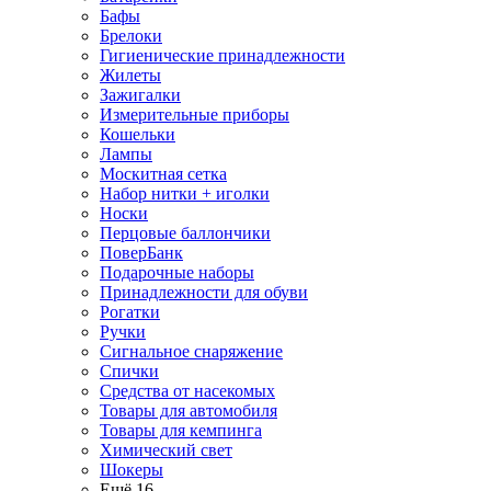
Бафы
Брелоки
Гигиенические принадлежности
Жилеты
Зажигалки
Измерительные приборы
Кошельки
Лампы
Москитная сетка
Набор нитки + иголки
Носки
Перцовые баллончики
ПоверБанк
Подарочные наборы
Принадлежности для обуви
Рогатки
Ручки
Сигнальное снаряжение
Спички
Средства от насекомых
Товары для автомобиля
Товары для кемпинга
Химический свет
Шокеры
Ещё 16