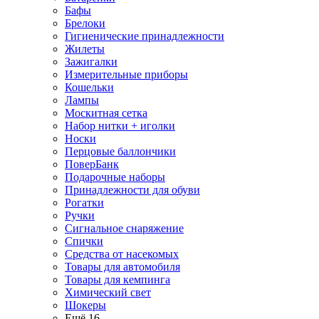
Бафы
Брелоки
Гигиенические принадлежности
Жилеты
Зажигалки
Измерительные приборы
Кошельки
Лампы
Москитная сетка
Набор нитки + иголки
Носки
Перцовые баллончики
ПоверБанк
Подарочные наборы
Принадлежности для обуви
Рогатки
Ручки
Сигнальное снаряжение
Спички
Средства от насекомых
Товары для автомобиля
Товары для кемпинга
Химический свет
Шокеры
Ещё 16