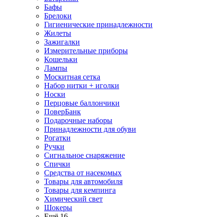
Бафы
Брелоки
Гигиенические принадлежности
Жилеты
Зажигалки
Измерительные приборы
Кошельки
Лампы
Москитная сетка
Набор нитки + иголки
Носки
Перцовые баллончики
ПоверБанк
Подарочные наборы
Принадлежности для обуви
Рогатки
Ручки
Сигнальное снаряжение
Спички
Средства от насекомых
Товары для автомобиля
Товары для кемпинга
Химический свет
Шокеры
Ещё 16