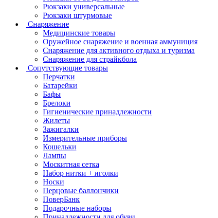
Рюкзаки универсальные
Рюкзаки штурмовые
Снаряжение
Медицинские товары
Оружейное снаряжение и военная аммуниция
Снаряжение для активного отдыха и туризма
Снаряжение для страйкбола
Сопутствующие товары
Перчатки
Батарейки
Бафы
Брелоки
Гигиенические принадлежности
Жилеты
Зажигалки
Измерительные приборы
Кошельки
Лампы
Москитная сетка
Набор нитки + иголки
Носки
Перцовые баллончики
ПоверБанк
Подарочные наборы
Принадлежности для обуви