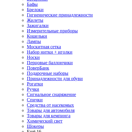
Бафы
Брелоки
Гигиенические принадлежности
Жилеты
Зажигалки
Измерительные приборы
Кошельки
Лампы
Москитная сетка
Набор нитки + иголки
Носки
Перцовые баллончики
ПоверБанк
Подарочные наборы
Принадлежности для обуви
Рогатки
Ручки
Сигнальное снаряжение
Спички
Средства от насекомых
Товары для автомобиля
Товары для кемпинга
Химический свет
Шокеры
Ещё 16