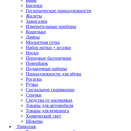
Бафы
Брелоки
Гигиенические принадлежности
Жилеты
Зажигалки
Измерительные приборы
Кошельки
Лампы
Москитная сетка
Набор нитки + иголки
Носки
Перцовые баллончики
ПоверБанк
Подарочные наборы
Принадлежности для обуви
Рогатки
Ручки
Сигнальное снаряжение
Спички
Средства от насекомых
Товары для автомобиля
Товары для кемпинга
Химический свет
Шокеры
Трикотаж