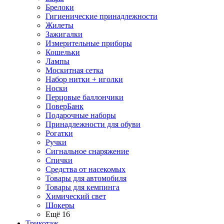
Брелоки
Гигиенические принадлежности
Жилеты
Зажигалки
Измерительные приборы
Кошельки
Лампы
Москитная сетка
Набор нитки + иголки
Носки
Перцовые баллончики
ПоверБанк
Подарочные наборы
Принадлежности для обуви
Рогатки
Ручки
Сигнальное снаряжение
Спички
Средства от насекомых
Товары для автомобиля
Товары для кемпинга
Химический свет
Шокеры
Ещё 16
Трикотаж