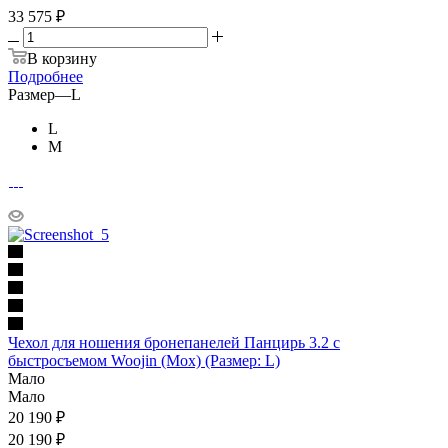
33 575 ₽
В корзину
Подробнее
Размер
—
L
L
М
Чехол для ношения бронепанелей Панцирь 3.2 с
быстросъемом Woojin (Мох) (Размер: L)
Мало
Мало
20 190
₽
20 190 ₽