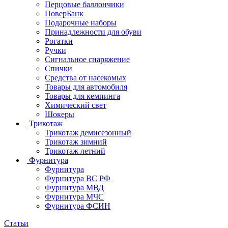
Перцовые баллончики
ПоверБанк
Подарочные наборы
Принадлежности для обуви
Рогатки
Ручки
Сигнальное снаряжение
Спички
Средства от насекомых
Товары для автомобиля
Товары для кемпинга
Химический свет
Шокеры
Трикотаж
Трикотаж демисезонный
Трикотаж зимний
Трикотаж летний
Фурнитура
Фурнитура
Фурнитура ВС РФ
Фурнитура МВД
Фурнитура МЧС
Фурнитура ФСИН
Статьи