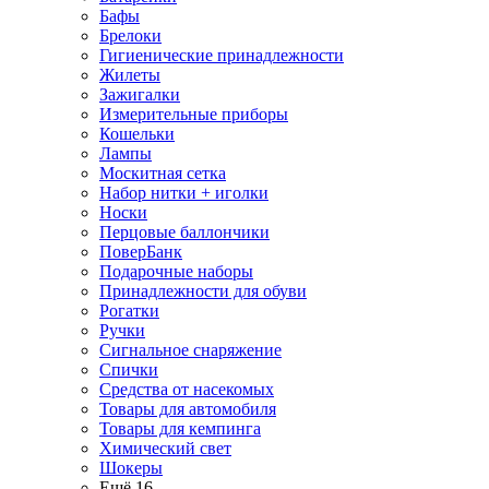
Бафы
Брелоки
Гигиенические принадлежности
Жилеты
Зажигалки
Измерительные приборы
Кошельки
Лампы
Москитная сетка
Набор нитки + иголки
Носки
Перцовые баллончики
ПоверБанк
Подарочные наборы
Принадлежности для обуви
Рогатки
Ручки
Сигнальное снаряжение
Спички
Средства от насекомых
Товары для автомобиля
Товары для кемпинга
Химический свет
Шокеры
Ещё 16