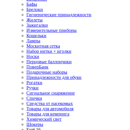
Бафы
Брелоки
Гигиенические принадлежности
Жилеты
Зажигалки
Измерительные приборы
Кошельки
Лампы
Москитная сетка
Набор нитки + иголки
Носки
Перцовые баллончики
ПоверБанк
Подарочные наборы
Принадлежности для обуви
Рогатки
Ручки
Сигнальное снаряжение
Спички
Средства от насекомых
Товары для автомобиля
Товары для кемпинга
Химический свет
Шокеры
Ещё 16