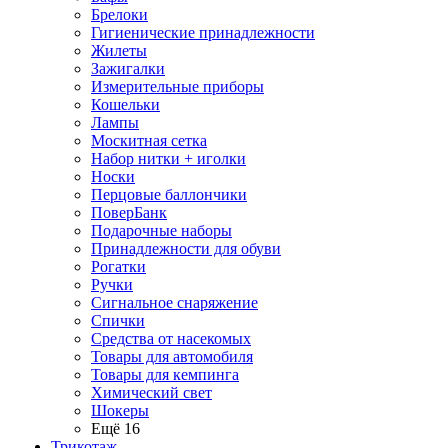
Брелоки
Гигиенические принадлежности
Жилеты
Зажигалки
Измерительные приборы
Кошельки
Лампы
Москитная сетка
Набор нитки + иголки
Носки
Перцовые баллончики
ПоверБанк
Подарочные наборы
Принадлежности для обуви
Рогатки
Ручки
Сигнальное снаряжение
Спички
Средства от насекомых
Товары для автомобиля
Товары для кемпинга
Химический свет
Шокеры
Ещё 16
Трикотаж