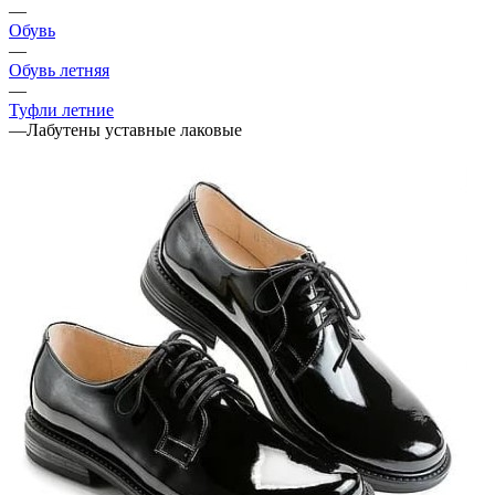
—
Обувь
—
Обувь летняя
—
Туфли летние
—
Лабутены уставные лаковые