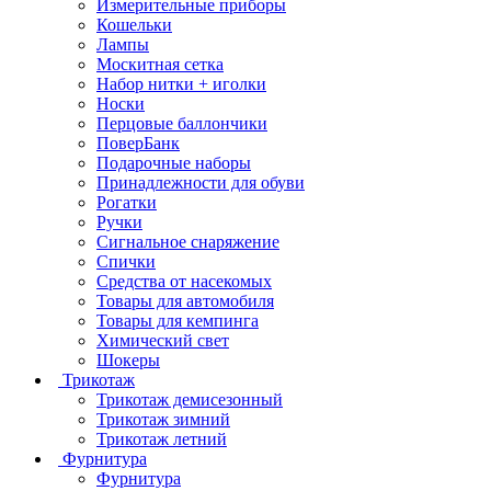
Измерительные приборы
Кошельки
Лампы
Москитная сетка
Набор нитки + иголки
Носки
Перцовые баллончики
ПоверБанк
Подарочные наборы
Принадлежности для обуви
Рогатки
Ручки
Сигнальное снаряжение
Спички
Средства от насекомых
Товары для автомобиля
Товары для кемпинга
Химический свет
Шокеры
Трикотаж
Трикотаж демисезонный
Трикотаж зимний
Трикотаж летний
Фурнитура
Фурнитура