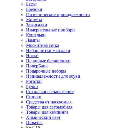
Бафы
Брелоки
Гигиенические принадлежности
Жилеты
Зажигалки
Измерительные приборы
Кошельки
Лампы
Москитная сетка
Набор нитки + иголки
Носки
Перцовые баллончики
ПоверБанк
Подарочные наборы
Принадлежности для обуви
Рогатки
Ручки
Сигнальное снаряжение
Спички
Средства от насекомых
Товары для автомобиля
Товары для кемпинга
Химический свет
Шокеры
Ещё 16