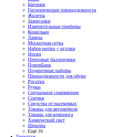
Брелоки
Гигиенические принадлежности
Жилеты
Зажигалки
Измерительные приборы
Кошельки
Лампы
Москитная сетка
Набор нитки + иголки
Носки
Перцовые баллончики
ПоверБанк
Подарочные наборы
Принадлежности для обуви
Рогатки
Ручки
Сигнальное снаряжение
Спички
Средства от насекомых
Товары для автомобиля
Товары для кемпинга
Химический свет
Шокеры
Ещё 16
Трикотаж