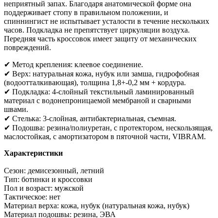
неприятный запах. Благодаря анатомической форме она
поддерживает стопу в правильном положении, и
спиннингист не испытывает усталости в течение нескольких
часов. Подкладка не препятствует циркуляции воздуха.
Передняя часть кроссовок имеет защиту от механических
повреждений.
✔ Метод крепления: клеевое соединение.
✔ Верх: натуральная кожа, нубук или замша, гидрофобная
(водоотталкивающая), толщина 1,8+-0,2 мм + кордура.
✔ Подкладка: 4-слойный текстильный ламинированный
материал с водонепроницаемой мембраной и сварными
швами.
✔ Стелька: 3-слойная, антибактериальная, съемная.
✔ Подошва: резина/полиуретан, с протектором, нескользящая,
маслостойкая, с амортизатором в пяточной части, VIBRAM.
Характеристики
Сезон:
демисезонный, летний
Тип:
ботинки и кроссовки
Пол и возраст:
мужской
Тактическое:
нет
Материал верха:
кожа, нубук (натуральная кожа, нубук)
Материал подошвы:
резина, ЭВА