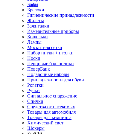
Бафы
Брелоки
Гигиенические принадлежности
Жилеты
Зажигалки
Измерительные приборы
Кошельки
Лампы
Москитная сетка
Набор нитки + иголки
Носки
Перцовые баллончики
ПоверБанк
Подарочные наборы
Принадлежности для обуви
Рогатки
Ручки
Сигнальное снаряжение
Спички
Средства от насекомых
Товары для автомобиля
Товары для кемпинга
Химический свет
Шокеры
Ещё 16