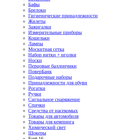
Бафы
Брелоки
Гигиенические принадлежности
Жилеты
Зажигалки
Измерительные приборы
Кошельки
Лампы
Москитная сетка
Набор нитки + иголки
Носки
Перцовые баллончики
ПоверБанк
Подарочные наборы
Принадлежности для обуви
Рогатки
Ручки
Сигнальное снаряжение
Спички
Средства от насекомых
Товары для автомобиля
Товары для кемпинга
Химический свет
Шокеры
Ещё 16