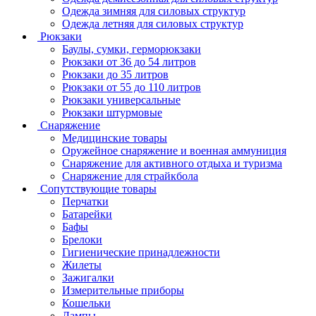
Одежда зимняя для силовых структур
Одежда летняя для силовых структур
Рюкзаки
Баулы, сумки, герморюкзаки
Рюкзаки от 36 до 54 литров
Рюкзаки до 35 литров
Рюкзаки от 55 до 110 литров
Рюкзаки универсальные
Рюкзаки штурмовые
Снаряжение
Медицинские товары
Оружейное снаряжение и военная аммуниция
Снаряжение для активного отдыха и туризма
Снаряжение для страйкбола
Сопутствующие товары
Перчатки
Батарейки
Бафы
Брелоки
Гигиенические принадлежности
Жилеты
Зажигалки
Измерительные приборы
Кошельки
Лампы