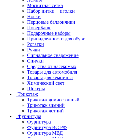
Москитная сетка
Набор нитки + иголки
Носки
Перцовые баллончики
ПоверБанк
Подарочные наборы
Принадлежности для обуви
Рогатки
Ручки
Сигнальное снаряжение
Спички
Средства от насекомых
Товары для автомобиля
Товары для кемпинга
Химический свет
Шокеры
Трикотаж
Трикотаж демисезонный
Трикотаж зимний
Трикотаж летний
Фурнитура
Фурнитура
Фурнитура ВС РФ
Фурнитура МВД