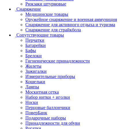
Рюкзаки штурмовые
Снаряжение
Медицинские товары
Оружейное снаряжение и военная аммуниция
Снаряжение для активного отдыха и туризма
Снаряжение для страйкбола
Сопутствующие товары
Перчатки
Батарейки
Бафы
Брелоки
Гигиенические принадлежности
Жилеты
Зажигалки
Измерительные приборы
Кошельки
Лампы
Москитная сетка
Набор нитки + иголки
Носки
Перцовые баллончики
ПоверБанк
Подарочные наборы
Принадлежности для обуви
Рогатки