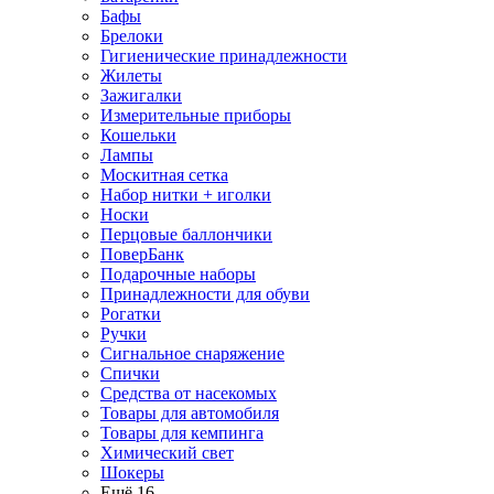
Бафы
Брелоки
Гигиенические принадлежности
Жилеты
Зажигалки
Измерительные приборы
Кошельки
Лампы
Москитная сетка
Набор нитки + иголки
Носки
Перцовые баллончики
ПоверБанк
Подарочные наборы
Принадлежности для обуви
Рогатки
Ручки
Сигнальное снаряжение
Спички
Средства от насекомых
Товары для автомобиля
Товары для кемпинга
Химический свет
Шокеры
Ещё 16