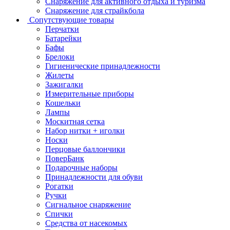
Снаряжение для активного отдыха и туризма
Снаряжение для страйкбола
Сопутствующие товары
Перчатки
Батарейки
Бафы
Брелоки
Гигиенические принадлежности
Жилеты
Зажигалки
Измерительные приборы
Кошельки
Лампы
Москитная сетка
Набор нитки + иголки
Носки
Перцовые баллончики
ПоверБанк
Подарочные наборы
Принадлежности для обуви
Рогатки
Ручки
Сигнальное снаряжение
Спички
Средства от насекомых