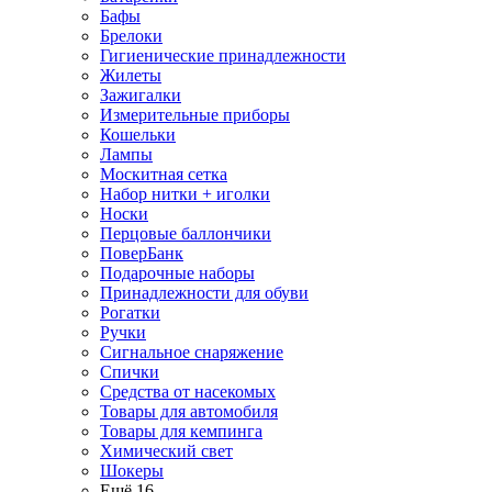
Бафы
Брелоки
Гигиенические принадлежности
Жилеты
Зажигалки
Измерительные приборы
Кошельки
Лампы
Москитная сетка
Набор нитки + иголки
Носки
Перцовые баллончики
ПоверБанк
Подарочные наборы
Принадлежности для обуви
Рогатки
Ручки
Сигнальное снаряжение
Спички
Средства от насекомых
Товары для автомобиля
Товары для кемпинга
Химический свет
Шокеры
Ещё 16