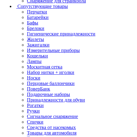
Снаряжение для страйкбола
Сопутствующие товары
Перчатки
Батарейки
Бафы
Брелоки
Гигиенические принадлежности
Жилеты
Зажигалки
Измерительные приборы
Кошельки
Лампы
Москитная сетка
Набор нитки + иголки
Носки
Перцовые баллончики
ПоверБанк
Подарочные наборы
Принадлежности для обуви
Рогатки
Ручки
Сигнальное снаряжение
Спички
Средства от насекомых
Товары для автомобиля