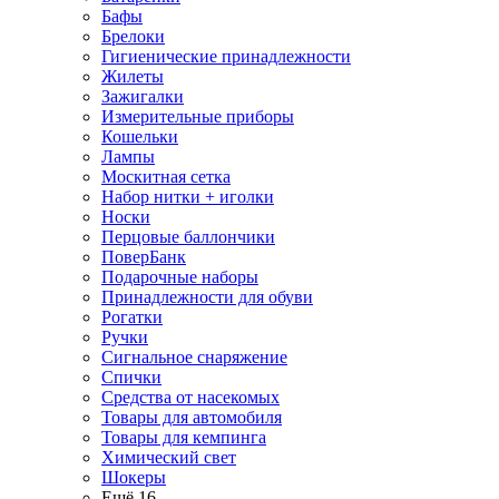
Бафы
Брелоки
Гигиенические принадлежности
Жилеты
Зажигалки
Измерительные приборы
Кошельки
Лампы
Москитная сетка
Набор нитки + иголки
Носки
Перцовые баллончики
ПоверБанк
Подарочные наборы
Принадлежности для обуви
Рогатки
Ручки
Сигнальное снаряжение
Спички
Средства от насекомых
Товары для автомобиля
Товары для кемпинга
Химический свет
Шокеры
Ещё 16