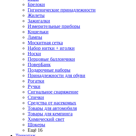
Брелоки
Гигиенические принадлежности
Жилеты
Зажигалки
Измерительные приборы
Кошельки
Лампы
Москитная сетка
Набор нитки + иголки
Носки
Перцовые баллончики
ПоверБанк
Подарочные наборы
Принадлежности для обуви
Рогатки
Ручки
Сигнальное снаряжение
Спички
Средства от насекомых
Товары для автомобиля
Товары для кемпинга
Химический свет
Шокеры
Ещё 16
Трикотаж