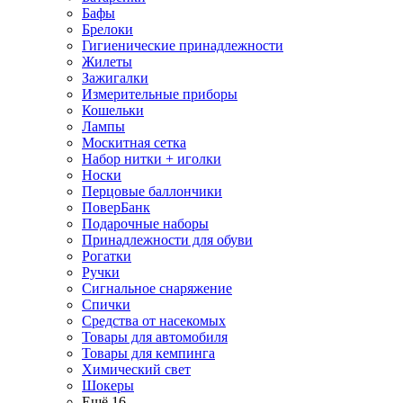
Бафы
Брелоки
Гигиенические принадлежности
Жилеты
Зажигалки
Измерительные приборы
Кошельки
Лампы
Москитная сетка
Набор нитки + иголки
Носки
Перцовые баллончики
ПоверБанк
Подарочные наборы
Принадлежности для обуви
Рогатки
Ручки
Сигнальное снаряжение
Спички
Средства от насекомых
Товары для автомобиля
Товары для кемпинга
Химический свет
Шокеры
Ещё 16