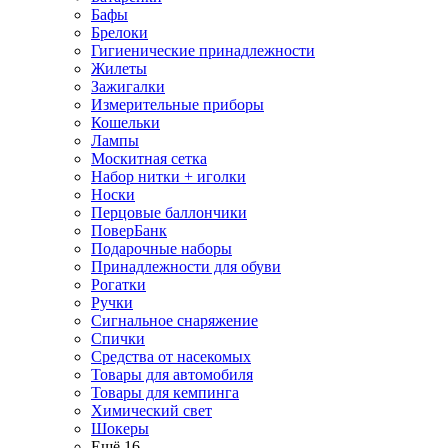
Бафы
Брелоки
Гигиенические принадлежности
Жилеты
Зажигалки
Измерительные приборы
Кошельки
Лампы
Москитная сетка
Набор нитки + иголки
Носки
Перцовые баллончики
ПоверБанк
Подарочные наборы
Принадлежности для обуви
Рогатки
Ручки
Сигнальное снаряжение
Спички
Средства от насекомых
Товары для автомобиля
Товары для кемпинга
Химический свет
Шокеры
Ещё 16