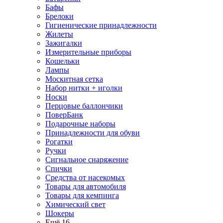
Бафы
Брелоки
Гигиенические принадлежности
Жилеты
Зажигалки
Измерительные приборы
Кошельки
Лампы
Москитная сетка
Набор нитки + иголки
Носки
Перцовые баллончики
ПоверБанк
Подарочные наборы
Принадлежности для обуви
Рогатки
Ручки
Сигнальное снаряжение
Спички
Средства от насекомых
Товары для автомобиля
Товары для кемпинга
Химический свет
Шокеры
Ещё 16