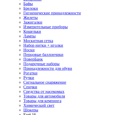
Бафы
Брелоки
Гигиенические принадлежности
Жилеты
Зажигалки
Измерительные приборы
Кошельки
Лампы
Москитная сетка
Набор нитки + иголки
Носки
Перцовые баллончики
ПоверБанк
Подарочные наборы
Принадлежности для обуви
Рогатки
Ручки
Сигнальное снаряжение
Спички
Средства от насекомых
Товары для автомобиля
Товары для кемпинга
Химический свет
Шокеры
Ещё 16