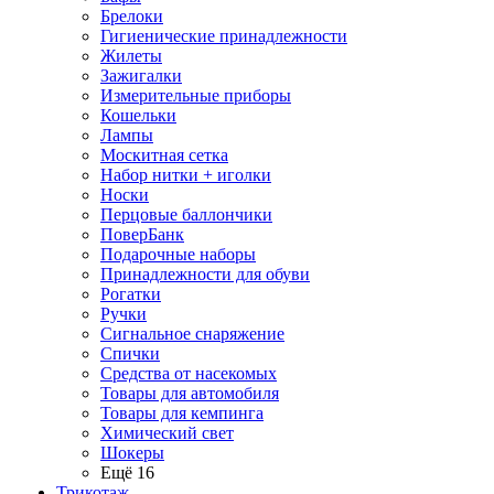
Брелоки
Гигиенические принадлежности
Жилеты
Зажигалки
Измерительные приборы
Кошельки
Лампы
Москитная сетка
Набор нитки + иголки
Носки
Перцовые баллончики
ПоверБанк
Подарочные наборы
Принадлежности для обуви
Рогатки
Ручки
Сигнальное снаряжение
Спички
Средства от насекомых
Товары для автомобиля
Товары для кемпинга
Химический свет
Шокеры
Ещё 16
Трикотаж