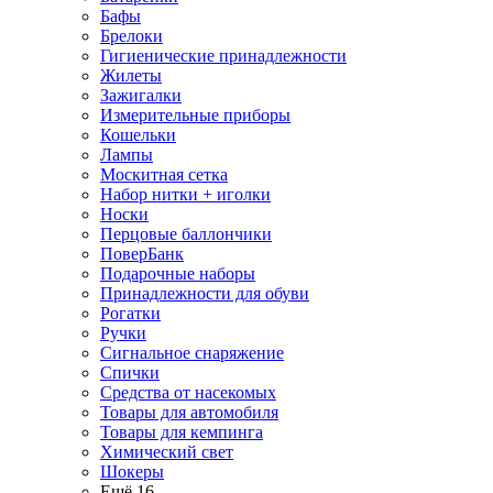
Бафы
Брелоки
Гигиенические принадлежности
Жилеты
Зажигалки
Измерительные приборы
Кошельки
Лампы
Москитная сетка
Набор нитки + иголки
Носки
Перцовые баллончики
ПоверБанк
Подарочные наборы
Принадлежности для обуви
Рогатки
Ручки
Сигнальное снаряжение
Спички
Средства от насекомых
Товары для автомобиля
Товары для кемпинга
Химический свет
Шокеры
Ещё 16