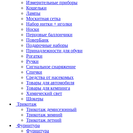
Измерительные приборы
Кошельки
Лампы
Москитная сетка
Набор нитки + иголки
Носки
Перцовые баллончики
ПоверБанк
Подарочные наборы
Принадлежности для обуви
Рогатки
Ручки
Сигнальное снаряжение
Спички
Средства от насекомых
Товары для автомобиля
Товары для кемпинга
Химический свет
Шокеры
Трикотаж
Трикотаж демисезонный
Трикотаж зимний
Трикотаж летний
Фурнитура
Фурнитура