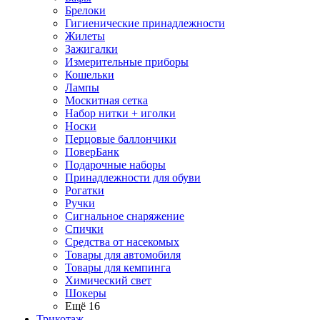
Брелоки
Гигиенические принадлежности
Жилеты
Зажигалки
Измерительные приборы
Кошельки
Лампы
Москитная сетка
Набор нитки + иголки
Носки
Перцовые баллончики
ПоверБанк
Подарочные наборы
Принадлежности для обуви
Рогатки
Ручки
Сигнальное снаряжение
Спички
Средства от насекомых
Товары для автомобиля
Товары для кемпинга
Химический свет
Шокеры
Ещё 16
Трикотаж