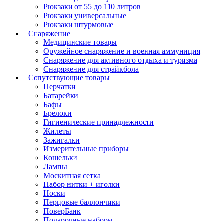
Рюкзаки от 55 до 110 литров
Рюкзаки универсальные
Рюкзаки штурмовые
Снаряжение
Медицинские товары
Оружейное снаряжение и военная аммуниция
Снаряжение для активного отдыха и туризма
Снаряжение для страйкбола
Сопутствующие товары
Перчатки
Батарейки
Бафы
Брелоки
Гигиенические принадлежности
Жилеты
Зажигалки
Измерительные приборы
Кошельки
Лампы
Москитная сетка
Набор нитки + иголки
Носки
Перцовые баллончики
ПоверБанк
Подарочные наборы