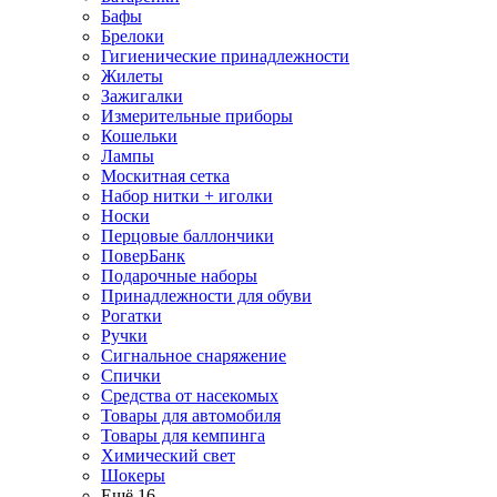
Бафы
Брелоки
Гигиенические принадлежности
Жилеты
Зажигалки
Измерительные приборы
Кошельки
Лампы
Москитная сетка
Набор нитки + иголки
Носки
Перцовые баллончики
ПоверБанк
Подарочные наборы
Принадлежности для обуви
Рогатки
Ручки
Сигнальное снаряжение
Спички
Средства от насекомых
Товары для автомобиля
Товары для кемпинга
Химический свет
Шокеры
Ещё 16