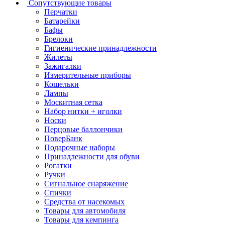
Сопутствующие товары
Перчатки
Батарейки
Бафы
Брелоки
Гигиенические принадлежности
Жилеты
Зажигалки
Измерительные приборы
Кошельки
Лампы
Москитная сетка
Набор нитки + иголки
Носки
Перцовые баллончики
ПоверБанк
Подарочные наборы
Принадлежности для обуви
Рогатки
Ручки
Сигнальное снаряжение
Спички
Средства от насекомых
Товары для автомобиля
Товары для кемпинга