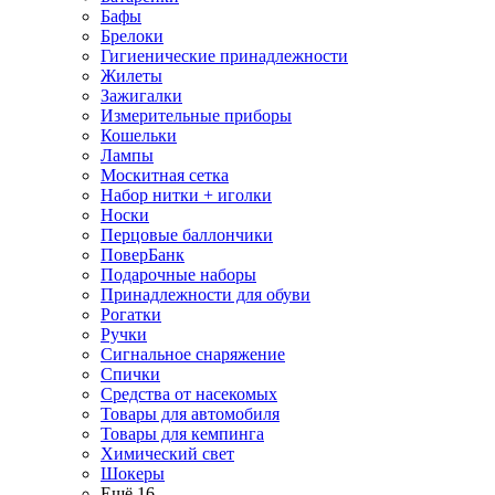
Бафы
Брелоки
Гигиенические принадлежности
Жилеты
Зажигалки
Измерительные приборы
Кошельки
Лампы
Москитная сетка
Набор нитки + иголки
Носки
Перцовые баллончики
ПоверБанк
Подарочные наборы
Принадлежности для обуви
Рогатки
Ручки
Сигнальное снаряжение
Спички
Средства от насекомых
Товары для автомобиля
Товары для кемпинга
Химический свет
Шокеры
Ещё 16