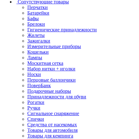
Сопутствующие товары
Перчатки
Батарейки
Бафы
Брелоки
Гигиенические принадлежности
Жилеты
Зажигалки
Измерительные приборы
Кошельки
Лампы
Москитная сетка
Набор нитки + иголки
Носки
Перцовые баллончики
ПоверБанк
Подарочные наборы
Принадлежности для обуви
Рогатки
Ручки
Сигнальное снаряжение
Спички
Средства от насекомых
Товары для автомобиля
Товары для кемпинга