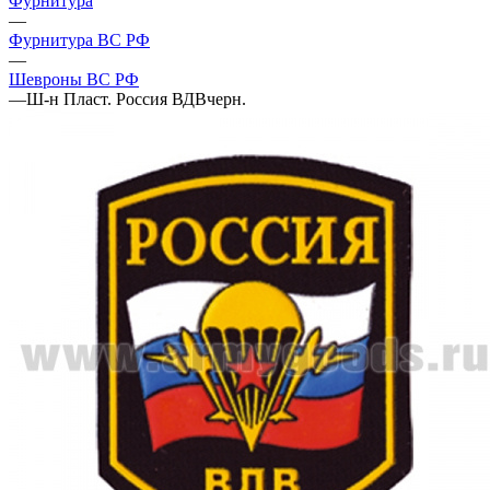
Фурнитура
—
Фурнитура ВС РФ
—
Шевроны ВС РФ
—
Ш-н Пласт. Россия ВДВчерн.