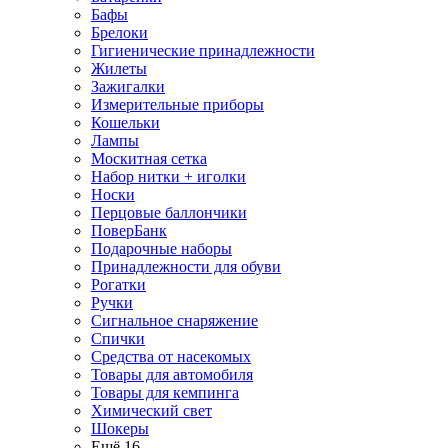
Бафы
Брелоки
Гигиенические принадлежности
Жилеты
Зажигалки
Измерительные приборы
Кошельки
Лампы
Москитная сетка
Набор нитки + иголки
Носки
Перцовые баллончики
ПоверБанк
Подарочные наборы
Принадлежности для обуви
Рогатки
Ручки
Сигнальное снаряжение
Спички
Средства от насекомых
Товары для автомобиля
Товары для кемпинга
Химический свет
Шокеры
Ещё 16