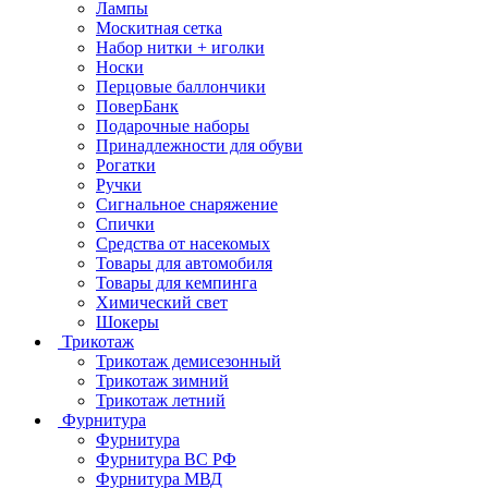
Лампы
Москитная сетка
Набор нитки + иголки
Носки
Перцовые баллончики
ПоверБанк
Подарочные наборы
Принадлежности для обуви
Рогатки
Ручки
Сигнальное снаряжение
Спички
Средства от насекомых
Товары для автомобиля
Товары для кемпинга
Химический свет
Шокеры
Трикотаж
Трикотаж демисезонный
Трикотаж зимний
Трикотаж летний
Фурнитура
Фурнитура
Фурнитура ВС РФ
Фурнитура МВД