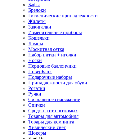
Бафы
Брелоки
Гигиенические принадлежности
Жилеты
Зажигалки
Измерительные приборы
Кошельки
Лампы
Москитная сетка
Набор нитки + иголки
Носки
Перцовые баллончики
ПоверБанк
Подарочные наборы
Принадлежности для обуви
Рогатки
Ручки
Сигнальное снаряжение
Спички
Средства от насекомых
Товары для автомобиля
Товары для кемпинга
Химический свет
Шокеры
Ещё 16