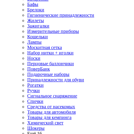
Бафы
Брелоки
Гигиенические принадлежности
Жилеты
Зажигалки
Измерительные приборы
Кошельки
Лампы
Москитная сетка
Набор нитки + иголки
Носки
Перцовые баллончики
ПоверБанк
Подарочные наборы
Принадлежности для обуви
Рогатки
Ручки
Сигнальное снаряжение
Спички
Средства от насекомых
Товары для автомобиля
Товары для кемпинга
Химический свет
Шокеры
Ещё 16