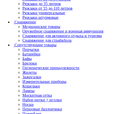
Рюкзаки до 35 литров
Рюкзаки от 55 до 110 литров
Рюкзаки универсальные
Рюкзаки штурмовые
Снаряжение
Медицинские товары
Оружейное снаряжение и военная аммуниция
Снаряжение для активного отдыха и туризма
Снаряжение для страйкбола
Сопутствующие товары
Перчатки
Батарейки
Бафы
Брелоки
Гигиенические принадлежности
Жилеты
Зажигалки
Измерительные приборы
Кошельки
Лампы
Москитная сетка
Набор нитки + иголки
Носки
Перцовые баллончики
ПоверБанк