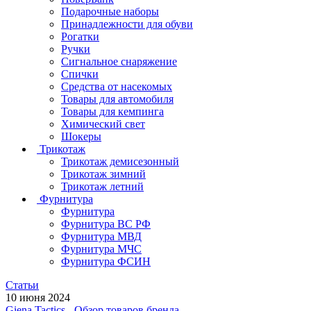
Подарочные наборы
Принадлежности для обуви
Рогатки
Ручки
Сигнальное снаряжение
Спички
Средства от насекомых
Товары для автомобиля
Товары для кемпинга
Химический свет
Шокеры
Трикотаж
Трикотаж демисезонный
Трикотаж зимний
Трикотаж летний
Фурнитура
Фурнитура
Фурнитура ВС РФ
Фурнитура МВД
Фурнитура МЧС
Фурнитура ФСИН
Статьи
10 июня 2024
Giena Tactics - Обзор товаров бренда