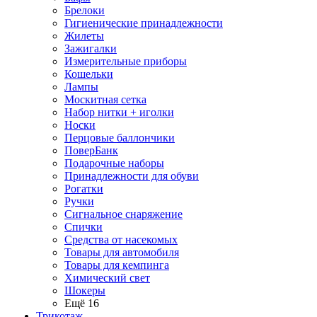
Брелоки
Гигиенические принадлежности
Жилеты
Зажигалки
Измерительные приборы
Кошельки
Лампы
Москитная сетка
Набор нитки + иголки
Носки
Перцовые баллончики
ПоверБанк
Подарочные наборы
Принадлежности для обуви
Рогатки
Ручки
Сигнальное снаряжение
Спички
Средства от насекомых
Товары для автомобиля
Товары для кемпинга
Химический свет
Шокеры
Ещё 16
Трикотаж