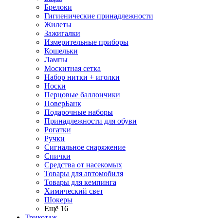
Брелоки
Гигиенические принадлежности
Жилеты
Зажигалки
Измерительные приборы
Кошельки
Лампы
Москитная сетка
Набор нитки + иголки
Носки
Перцовые баллончики
ПоверБанк
Подарочные наборы
Принадлежности для обуви
Рогатки
Ручки
Сигнальное снаряжение
Спички
Средства от насекомых
Товары для автомобиля
Товары для кемпинга
Химический свет
Шокеры
Ещё 16
Трикотаж