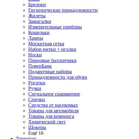
Брелоки
Гигиенические принадлежности
Жилеты
Зажигалки
Измерительные приборы
Кошельки
Лампы
Москитная сетка
Набор нитки + иголки
Носки
Перцовые баллончики
ПоверБанк
Подарочные наборы
Принадлежности для обуви
Рогатки
Ручки
Сигнальное снаряжение
Спички
Средства от насекомых
Товары для автомобиля
Товары для кемпинга
Химический свет
Шокеры
Ещё 16
Трикотаж