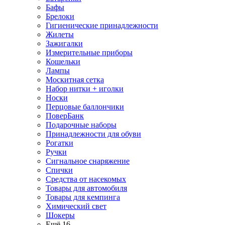
Бафы
Брелоки
Гигиенические принадлежности
Жилеты
Зажигалки
Измерительные приборы
Кошельки
Лампы
Москитная сетка
Набор нитки + иголки
Носки
Перцовые баллончики
ПоверБанк
Подарочные наборы
Принадлежности для обуви
Рогатки
Ручки
Сигнальное снаряжение
Спички
Средства от насекомых
Товары для автомобиля
Товары для кемпинга
Химический свет
Шокеры
Ещё 16