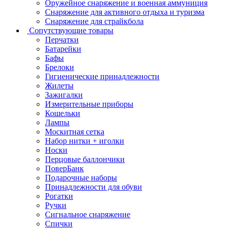
Оружейное снаряжение и военная аммуниция
Снаряжение для активного отдыха и туризма
Снаряжение для страйкбола
Сопутствующие товары
Перчатки
Батарейки
Бафы
Брелоки
Гигиенические принадлежности
Жилеты
Зажигалки
Измерительные приборы
Кошельки
Лампы
Москитная сетка
Набор нитки + иголки
Носки
Перцовые баллончики
ПоверБанк
Подарочные наборы
Принадлежности для обуви
Рогатки
Ручки
Сигнальное снаряжение
Спички