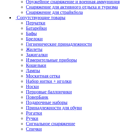
Оружейное снаряжение и военная аммуниция
Снаряжение для активного отдыха и туризма
Снаряжение для страйкбола
Сопутствующие товары
Перчатки
Батарейки
Бафы
Брелоки
Гигиенические принадлежности
Жилеты
Зажигалки
Измерительные приборы
Кошельки
Лампы
Москитная сетка
Набор нитки + иголки
Носки
Перцовые баллончики
ПоверБанк
Подарочные наборы
Принадлежности для обуви
Рогатки
Ручки
Сигнальное снаряжение
Спички