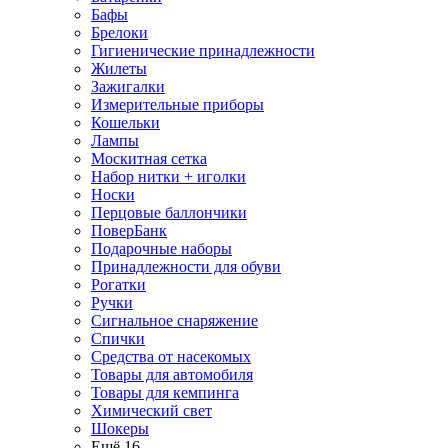
Бафы
Брелоки
Гигиенические принадлежности
Жилеты
Зажигалки
Измерительные приборы
Кошельки
Лампы
Москитная сетка
Набор нитки + иголки
Носки
Перцовые баллончики
ПоверБанк
Подарочные наборы
Принадлежности для обуви
Рогатки
Ручки
Сигнальное снаряжение
Спички
Средства от насекомых
Товары для автомобиля
Товары для кемпинга
Химический свет
Шокеры
Ещё 16