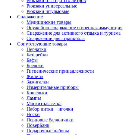
Рюкзаки от 55 до 110 литров
Рюкзаки универсальные
Рюкзаки штурмовые
Снаряжение
Медицинские товары
Оружейное снаряжение и военная аммуниция
Снаряжение для активного отдыха и туризма
Снаряжение для страйкбола
Сопутствующие товары
Перчатки
Батарейки
Бафы
Брелоки
Гигиенические принадлежности
Жилеты
Зажигалки
Измерительные приборы
Кошельки
Лампы
Москитная сетка
Набор нитки + иголки
Носки
Перцовые баллончики
ПоверБанк
Подарочные наборы