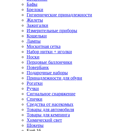
Бафы
Брелоки
Гигиенические принадлежности
Жилеты
Зажигалки
Измерительные приборы
Кошельки
Лампы
Москитная сетка
Набор нитки + иголки
Носки
Перцовые баллончики
ПоверБанк
Подарочные наборы
Принадлежности для обуви
Рогатки
Ручки
Сигнальное снаряжение
Спички
Средства от насекомых
Товары для автомобиля
Товары для кемпинга
Химический свет
Шокеры
Ещё 16