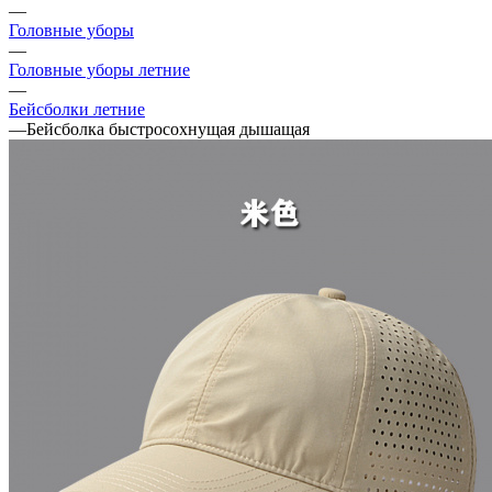
—
Головные уборы
—
Головные уборы летние
—
Бейсболки летние
—
Бейсболка быстросохнущая дышащая