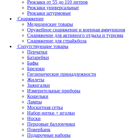
Рюкзаки от 55 до 110 литров
Рюкзаки универсальные
Рюкзаки штурмовые
Снаряжение
Медицинские товары
Оружейное снаряжение и военная аммуниция
Снаряжение для активного отдыха и туризма
Снаряжение для страйкбола
Сопутствующие товары
Перчатки
Батарейки
Бафы
Брелоки
Гигиенические принадлежности
Жилеты
Зажигалки
Измерительные приборы
Кошельки
Лампы
Москитная сетка
Набор нитки + иголки
Носки
Перцовые баллончики
ПоверБанк
Подарочные наборы