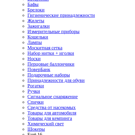
Бафы
Брелоки
Гигиенические принадлежности
Жилеты
Зажигалки
Измерительные приборы
Кошельки
Лампы
Москитная сетка
Набор нитки + иголки
Носки
Перцовые баллончики
ПоверБанк
Подарочные наборы
Принадлежности для обуви
Рогатки
Ручки
Сигнальное снаряжение
Спички
Средства от насекомых
Товары для автомобиля
Товары для кемпинга
Химический свет
Шокеры
Ещё 16