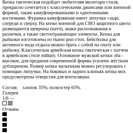
Кепка тактическая подойдет любителям милитари стиля,
прекрасно сочетается с классическими джинсами или военной
формой, также камуфлированными и однотонными
костюмами. Фуражка камуфляжная имеет липучки сзади,
спереди и сверху. На кепке военной для СВО защитного цвета
размещаются шевроны (патч), знаки распознавания и
различия, а также светоотражающие элементы. Кепка для
рыбалки изготовлена из ткани рип-стоп. Бейсболка для
активного вида отдыха можно брать с собой на охоту или
рыбалку. Классическая армейская кепка тактическая с патчем
в армейском стиле military. Основание мужской кепки лба -
высокое, для предания современной формы усилено жёстким
дублирином. Размер кепки мультикам можно регулировать с
помощью липучки. На боковых и задних клиньях кепка мох
предусмотрены отверстия для вентиляции.
Состав: хлопок 35%; полиэстер 65%.
Галерея
1/0
—
Отзывы