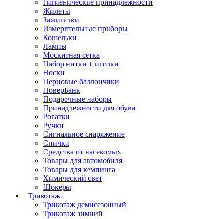
Гигиенические принадлежности
Жилеты
Зажигалки
Измерительные приборы
Кошельки
Лампы
Москитная сетка
Набор нитки + иголки
Носки
Перцовые баллончики
ПоверБанк
Подарочные наборы
Принадлежности для обуви
Рогатки
Ручки
Сигнальное снаряжение
Спички
Средства от насекомых
Товары для автомобиля
Товары для кемпинга
Химический свет
Шокеры
Трикотаж
Трикотаж демисезонный
Трикотаж зимний