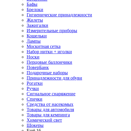
Бафы
Брелоки
Гигиенические принадлежности
Жилеты
Зажигалки
Измерительные приборы
Кошельки
Лампы
Москитная сетка
Набор нитки + иголки
Носки
Перцовые баллончики
ПоверБанк
Подарочные наборы
Принадлежности для обуви
Рогатки
Ручки
Сигнальное снаряжение
Спички
Средства от насекомых
Товары для автомобиля
Товары для кемпинга
Химический свет
Шокеры
Ещё 16