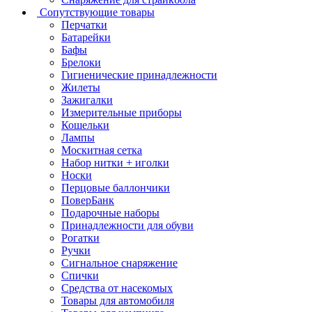
Сопутствующие товары
Перчатки
Батарейки
Бафы
Брелоки
Гигиенические принадлежности
Жилеты
Зажигалки
Измерительные приборы
Кошельки
Лампы
Москитная сетка
Набор нитки + иголки
Носки
Перцовые баллончики
ПоверБанк
Подарочные наборы
Принадлежности для обуви
Рогатки
Ручки
Сигнальное снаряжение
Спички
Средства от насекомых
Товары для автомобиля