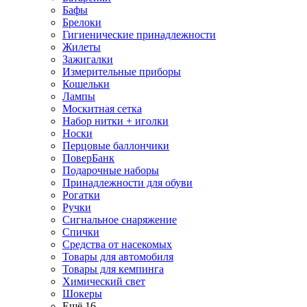
Бафы
Брелоки
Гигиенические принадлежности
Жилеты
Зажигалки
Измерительные приборы
Кошельки
Лампы
Москитная сетка
Набор нитки + иголки
Носки
Перцовые баллончики
ПоверБанк
Подарочные наборы
Принадлежности для обуви
Рогатки
Ручки
Сигнальное снаряжение
Спички
Средства от насекомых
Товары для автомобиля
Товары для кемпинга
Химический свет
Шокеры
Ещё 16