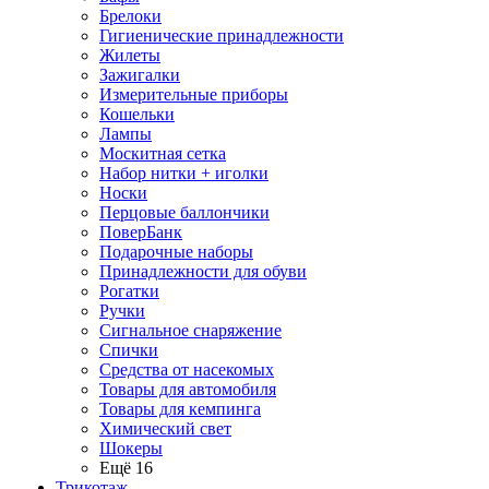
Брелоки
Гигиенические принадлежности
Жилеты
Зажигалки
Измерительные приборы
Кошельки
Лампы
Москитная сетка
Набор нитки + иголки
Носки
Перцовые баллончики
ПоверБанк
Подарочные наборы
Принадлежности для обуви
Рогатки
Ручки
Сигнальное снаряжение
Спички
Средства от насекомых
Товары для автомобиля
Товары для кемпинга
Химический свет
Шокеры
Ещё 16
Трикотаж