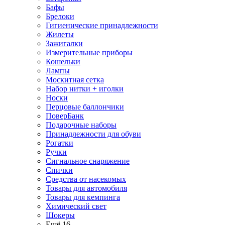
Бафы
Брелоки
Гигиенические принадлежности
Жилеты
Зажигалки
Измерительные приборы
Кошельки
Лампы
Москитная сетка
Набор нитки + иголки
Носки
Перцовые баллончики
ПоверБанк
Подарочные наборы
Принадлежности для обуви
Рогатки
Ручки
Сигнальное снаряжение
Спички
Средства от насекомых
Товары для автомобиля
Товары для кемпинга
Химический свет
Шокеры
Ещё 16