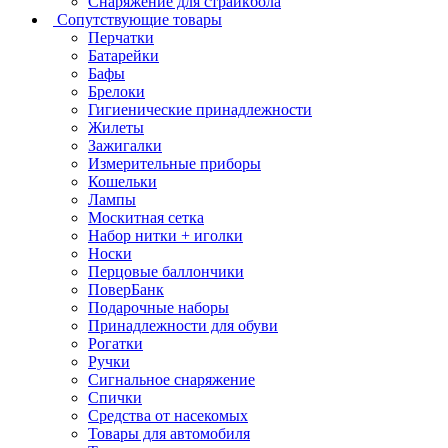
Снаряжение для страйкбола
Сопутствующие товары
Перчатки
Батарейки
Бафы
Брелоки
Гигиенические принадлежности
Жилеты
Зажигалки
Измерительные приборы
Кошельки
Лампы
Москитная сетка
Набор нитки + иголки
Носки
Перцовые баллончики
ПоверБанк
Подарочные наборы
Принадлежности для обуви
Рогатки
Ручки
Сигнальное снаряжение
Спички
Средства от насекомых
Товары для автомобиля