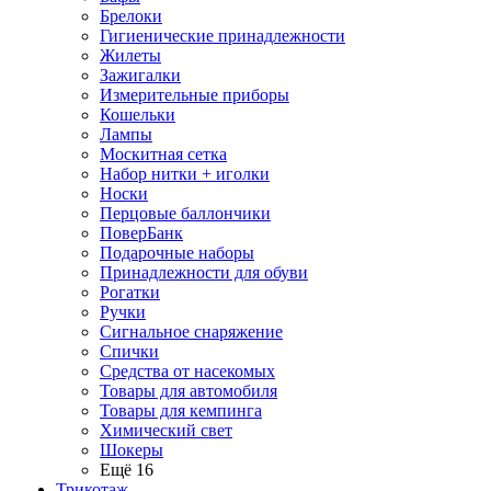
Брелоки
Гигиенические принадлежности
Жилеты
Зажигалки
Измерительные приборы
Кошельки
Лампы
Москитная сетка
Набор нитки + иголки
Носки
Перцовые баллончики
ПоверБанк
Подарочные наборы
Принадлежности для обуви
Рогатки
Ручки
Сигнальное снаряжение
Спички
Средства от насекомых
Товары для автомобиля
Товары для кемпинга
Химический свет
Шокеры
Ещё 16
Трикотаж