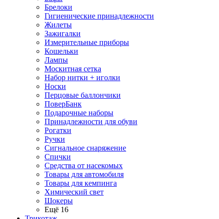
Брелоки
Гигиенические принадлежности
Жилеты
Зажигалки
Измерительные приборы
Кошельки
Лампы
Москитная сетка
Набор нитки + иголки
Носки
Перцовые баллончики
ПоверБанк
Подарочные наборы
Принадлежности для обуви
Рогатки
Ручки
Сигнальное снаряжение
Спички
Средства от насекомых
Товары для автомобиля
Товары для кемпинга
Химический свет
Шокеры
Ещё 16
Трикотаж