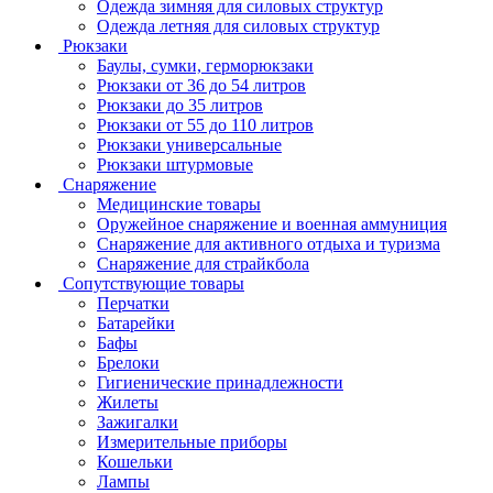
Одежда зимняя для силовых структур
Одежда летняя для силовых структур
Рюкзаки
Баулы, сумки, герморюкзаки
Рюкзаки от 36 до 54 литров
Рюкзаки до 35 литров
Рюкзаки от 55 до 110 литров
Рюкзаки универсальные
Рюкзаки штурмовые
Снаряжение
Медицинские товары
Оружейное снаряжение и военная аммуниция
Снаряжение для активного отдыха и туризма
Снаряжение для страйкбола
Сопутствующие товары
Перчатки
Батарейки
Бафы
Брелоки
Гигиенические принадлежности
Жилеты
Зажигалки
Измерительные приборы
Кошельки
Лампы