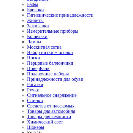
Бафы
Брелоки
Гигиенические принадлежности
Жилеты
Зажигалки
Измерительные приборы
Кошельки
Лампы
Москитная сетка
Набор нитки + иголки
Носки
Перцовые баллончики
ПоверБанк
Подарочные наборы
Принадлежности для обуви
Рогатки
Ручки
Сигнальное снаряжение
Спички
Средства от насекомых
Товары для автомобиля
Товары для кемпинга
Химический свет
Шокеры
Ещё 16