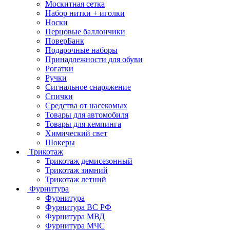
Москитная сетка
Набор нитки + иголки
Носки
Перцовые баллончики
ПоверБанк
Подарочные наборы
Принадлежности для обуви
Рогатки
Ручки
Сигнальное снаряжение
Спички
Средства от насекомых
Товары для автомобиля
Товары для кемпинга
Химический свет
Шокеры
Трикотаж
Трикотаж демисезонный
Трикотаж зимний
Трикотаж летний
Фурнитура
Фурнитура
Фурнитура ВС РФ
Фурнитура МВД
Фурнитура МЧС