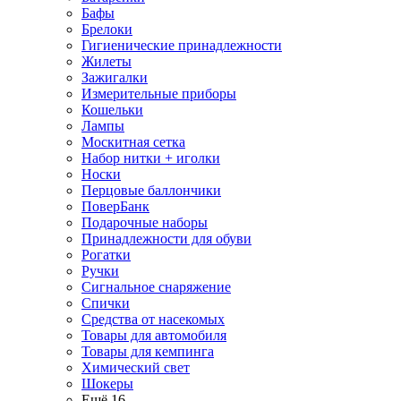
Бафы
Брелоки
Гигиенические принадлежности
Жилеты
Зажигалки
Измерительные приборы
Кошельки
Лампы
Москитная сетка
Набор нитки + иголки
Носки
Перцовые баллончики
ПоверБанк
Подарочные наборы
Принадлежности для обуви
Рогатки
Ручки
Сигнальное снаряжение
Спички
Средства от насекомых
Товары для автомобиля
Товары для кемпинга
Химический свет
Шокеры
Ещё 16