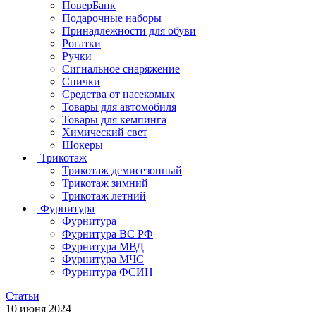
ПоверБанк
Подарочные наборы
Принадлежности для обуви
Рогатки
Ручки
Сигнальное снаряжение
Спички
Средства от насекомых
Товары для автомобиля
Товары для кемпинга
Химический свет
Шокеры
Трикотаж
Трикотаж демисезонный
Трикотаж зимний
Трикотаж летний
Фурнитура
Фурнитура
Фурнитура ВС РФ
Фурнитура МВД
Фурнитура МЧС
Фурнитура ФСИН
Статьи
10 июня 2024