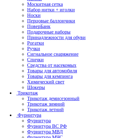
Москитная сетка
Набор нитки + иголки
Носки
Перцовые баллончики
ПоверБанк
Подарочные наборы
Принадлежности для обуви
Рогатки
Ручки
Сигнальное снаряжение
Спички
Средства от насекомых
Товары для автомобиля
Товары для кемпинга
Химический свет
Шокеры
Трикотаж
Трикотаж демисезонный
Трикотаж зимний
Трикотаж летний
Фурнитура
Фурнитура
Фурнитура ВС РФ
Фурнитура МВД
Фурнитура МЧС