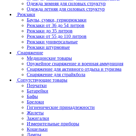
Одежда зимняя для силовых структур
Одежда летняя для силовых структур
Рюкзаки
Баулы, сумки, герморюкзаки
Рюкзаки от 36 до 54 литров
Рюкзаки до 35 литров
Рюкзаки от 55 до 110 литров
Рюкзаки универсальные
Рюкзаки штурмовые
Снаряжение
Медицинские товары
Оружейное снаряжение и военная аммуниция
Снаряжение для активного отдыха и туризма
Снаряжение для страйкбола
Сопутствующие товары
Перчатки
Батарейки
Бафы
Брелоки
Гигиенические принадлежности
Жилеты
Зажигалки
Измерительные приборы
Кошельки
Лампы