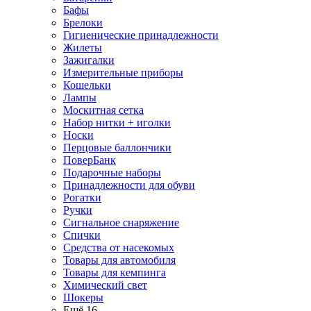
Бафы
Брелоки
Гигиенические принадлежности
Жилеты
Зажигалки
Измерительные приборы
Кошельки
Лампы
Москитная сетка
Набор нитки + иголки
Носки
Перцовые баллончики
ПоверБанк
Подарочные наборы
Принадлежности для обуви
Рогатки
Ручки
Сигнальное снаряжение
Спички
Средства от насекомых
Товары для автомобиля
Товары для кемпинга
Химический свет
Шокеры
Ещё 16