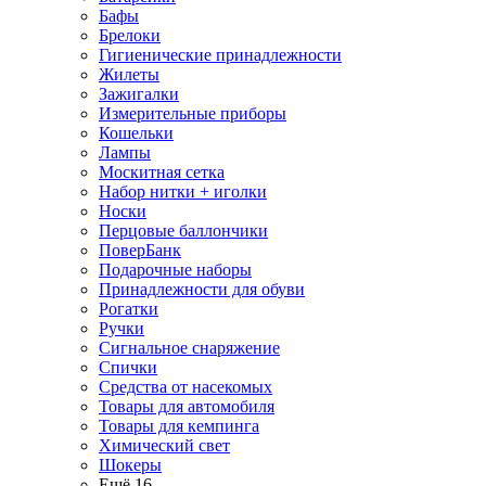
Бафы
Брелоки
Гигиенические принадлежности
Жилеты
Зажигалки
Измерительные приборы
Кошельки
Лампы
Москитная сетка
Набор нитки + иголки
Носки
Перцовые баллончики
ПоверБанк
Подарочные наборы
Принадлежности для обуви
Рогатки
Ручки
Сигнальное снаряжение
Спички
Средства от насекомых
Товары для автомобиля
Товары для кемпинга
Химический свет
Шокеры
Ещё 16