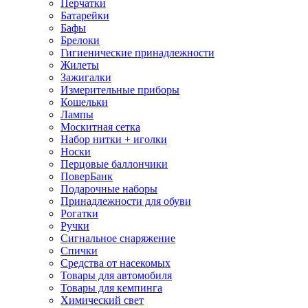
Перчатки
Батарейки
Бафы
Брелоки
Гигиенические принадлежности
Жилеты
Зажигалки
Измерительные приборы
Кошельки
Лампы
Москитная сетка
Набор нитки + иголки
Носки
Перцовые баллончики
ПоверБанк
Подарочные наборы
Принадлежности для обуви
Рогатки
Ручки
Сигнальное снаряжение
Спички
Средства от насекомых
Товары для автомобиля
Товары для кемпинга
Химический свет