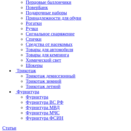
Перцовые баллончики
ПоверБанк
Подарочные наборы
Принадлежности для обуви
Рогатки
Ручки
Сигнальное снаряжение
Спички
Средства от насекомых
Товары для автомобиля
Товары для кемпинга
Химический свет
Шокеры
Трикотаж
Трикотаж демисезонный
Трикотаж зимний
Трикотаж летний
Фурнитура
Фурнитура
Фурнитура ВС РФ
Фурнитура МВД
Фурнитура МЧС
Фурнитура ФСИН
Статьи