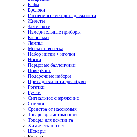
Бафы
Брелоки
Гигиенические принадлежности
Жилеты
Зажигалки
Измерительные приборы
Кошельки
Лампы
Москитная сетка
Набор нитки + иголки
Носки
Перцовые баллончики
ПоверБанк
Подарочные наборы
Принадлежности для обуви
Рогатки
Ручки
Сигнальное снаряжение
Спички
Средства от насекомых
Товары для автомобиля
Товары для кемпинга
Химический свет
Шокеры
Ещё 16