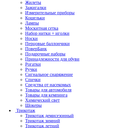
Жилеты
Зажигалки
Измерительные приборы
Кошельки
Лампы
Москитная сетка
Набор нитки + иголки
Носки
Перцовые баллончики
ПоверБанк
Подарочные наборы
Принадлежности для обуви
Рогатки
Ручки
Сигнальное снаряжение
Спички
Средства от насекомых
Товары для автомобиля
Товары для кемпинга
Химический свет
Шокеры
Трикотаж
Трикотаж демисезонный
Трикотаж зимний
Трикотаж летний