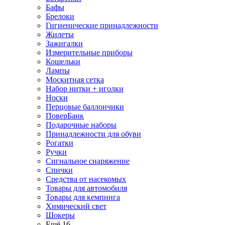
Бафы
Брелоки
Гигиенические принадлежности
Жилеты
Зажигалки
Измерительные приборы
Кошельки
Лампы
Москитная сетка
Набор нитки + иголки
Носки
Перцовые баллончики
ПоверБанк
Подарочные наборы
Принадлежности для обуви
Рогатки
Ручки
Сигнальное снаряжение
Спички
Средства от насекомых
Товары для автомобиля
Товары для кемпинга
Химический свет
Шокеры
Ещё 16