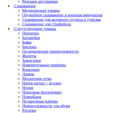
Рюкзаки штурмовые
Снаряжение
Медицинские товары
Оружейное снаряжение и военная аммуниция
Снаряжение для активного отдыха и туризма
Снаряжение для страйкбола
Сопутствующие товары
Перчатки
Батарейки
Бафы
Брелоки
Гигиенические принадлежности
Жилеты
Зажигалки
Измерительные приборы
Кошельки
Лампы
Москитная сетка
Набор нитки + иголки
Носки
Перцовые баллончики
ПоверБанк
Подарочные наборы
Принадлежности для обуви
Рогатки