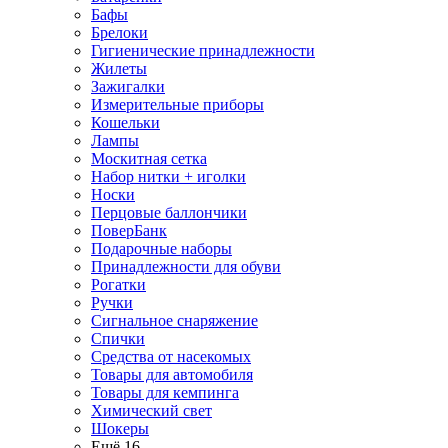
Бафы
Брелоки
Гигиенические принадлежности
Жилеты
Зажигалки
Измерительные приборы
Кошельки
Лампы
Москитная сетка
Набор нитки + иголки
Носки
Перцовые баллончики
ПоверБанк
Подарочные наборы
Принадлежности для обуви
Рогатки
Ручки
Сигнальное снаряжение
Спички
Средства от насекомых
Товары для автомобиля
Товары для кемпинга
Химический свет
Шокеры
Ещё 16