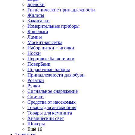
Брелоки
Гигиенические принадлежности
Жилеты
Зажигалки
Измерительные приборы
Кошельки
Лампы
Москитная сетка
Набор нитки + иголки
Носки
Перцовые баллончики
ПоверБанк
Подарочные наборы
Принадлежности для обуви
Рогатки
Ручки
Сигнальное снаряжение
Спички
Средства от насекомых
Товары для автомобиля
Товары для кемпинга
Химический свет
Шокеры
Ещё 16
Трикотаж